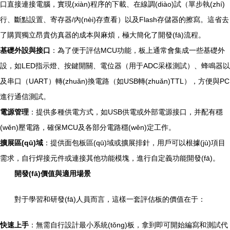
口直接連接電腦，實現(xiàn)程序的下載、在線調(diào)試（單步執(zhí)
行、斷點設置、寄存器/內(nèi)存查看）以及Flash存儲器的擦寫。這省去
了購買獨立昂貴仿真器的成本與麻煩，極大簡化了開發(fā)流程。
基礎外設與接口
：為了便于評估MCU功能，板上通常會集成一些基礎外
設，如LED指示燈、按鍵開關、電位器（用于ADC采樣測試）、蜂鳴器以
及串口（UART）轉(zhuǎn)換電路（如USB轉(zhuǎn)TTL），方便與PC
進行通信測試。
電源管理
：提供多種供電方式，如USB供電或外部電源接口，并配有穩
(wěn)壓電路，確保MCU及各部分電路穩(wěn)定工作。
擴展區(qū)域
：提供面包板區(qū)域或擴展排針，用戶可以根據(jù)項目
需求，自行焊接元件或連接其他功能模塊，進行自定義功能開發(fā)。
開發(fā)價值與適用場景
對于學習和研發(fā)人員而言，這樣一套評估板的價值在于：
快速上手
：無需自行設計最小系統(tǒng)板，拿到即可開始編寫和測試代