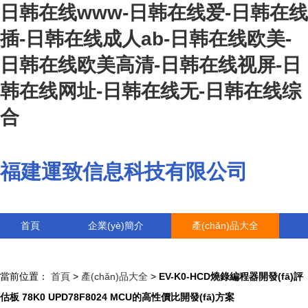
日韩在线www-日韩在线爱-日韩在线
插-日韩在线成人ab-日韩在线欧美-
日韩在线欧美高清-日韩在线视屏-日
韩在线网址-日韩在线无-日韩在线综
合
福建運致信息科技有限公司
首頁
企業(yè)簡介
產(chǎn)品大全
聯(lián)系我們
企業(yè)信息
訪客留言
當前位置：
首頁
>
產(chǎn)品大全
>
EV-K0-HCD燒錄編程器開發(fā)評
估板 78K0 UPD78F8024 MCU的高性價比開發(fā)方案