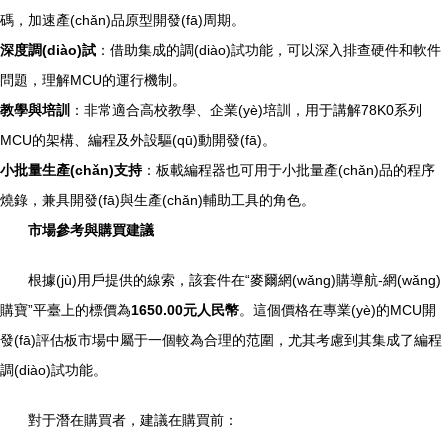
碼，加速產(chǎn)品原型開發(fā)周期。
深度調(diào)試
：借助集成的調(diào)試功能，可以深入排查硬件和軟件
問題，理解MCU的運行機制。
教學與培訓
：非常適合高校教學、企業(yè)培訓，用于講解78K0系列
MCU的架構、編程及外設驅(qū)動開發(fā)。
小批量生產(chǎn)支持
：板載編程器也可用于小批量產(chǎn)品的程序
燒錄，兼具開發(fā)與生產(chǎn)輔助工具的角色。
市場參考與購買建議
根據(jù)用戶提供的線索，該套件在“麥爾網(wǎng)購導航-網(wǎng)
購寶”平臺上的標價為
1650.00元人民幣
。這個價格在專業(yè)的MCU開
發(fā)評估板市場中屬于一個較為合理的范圍，尤其考慮到其集成了編程
調(diào)試功能。
對于潛在購買者，建議在購買前：