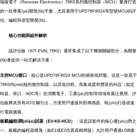
瑞薩電子（Renesas Electronics）78K0系列微控制器（MCU）量身打造
的一款專業(yè)開發(fā)平臺，尤其適用于UPD78F8024等型號MCU的評
估、編程與原型開發(fā)。
核心功能與組件解析
該評估板（KIT EVAL 78K0）通常集成了以下幾個關鍵部分，為開發
(fā)者提供一站式解決方案：
主控MCU接口
：核心是UPD78F8024 MCU的插座或焊盤。這是一款基于
78K0內(nèi)核的微控制器，以其低功耗、高集成度和豐富的外設（如定
時器、串口、ADC等）在消費電子、工業(yè)控制等領域有廣泛應用。評
估板將其所有I/O引腳引出，方便用戶連接外部傳感器、執(zhí)行器或進
行電路擴展。
板載編程/調(diào)試器（EV-K0-HCD）
：這是該套件的核心優(yōu)勢之
一。板載的編程器模塊（如E1或E2仿真器精簡版）允許用戶通過USB接