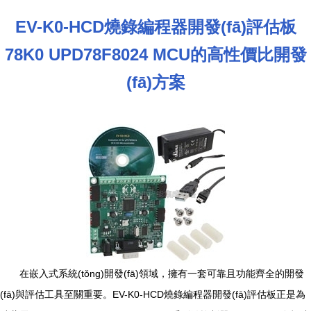
EV-K0-HCD燒錄編程器開發(fā)評估板
78K0 UPD78F8024 MCU的高性價比開發
(fā)方案
在嵌入式系統(tǒng)開發(fā)領域，擁有一套可靠且功能齊全的開發
(fā)與評估工具至關重要。EV-K0-HCD燒錄編程器開發(fā)評估板正是為