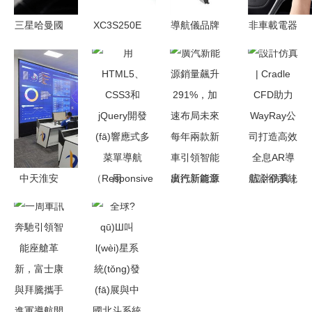
三星哈曼國
XC3S250E
導航儀品牌
非車載電器
際收購德國
芯片選購指
排名前十推
系統(tǒng)
AR/MR汽
南 正品鑒
薦 什么牌
信息說明書
車導航開發
別與批量價
子的導航儀
不能啟動相
(fā)商
格對比分析
好用？導航
關智能系統
Apostera，
開發(fā)新
(tǒng)的原
深化智能出
趨勢
因解析與法
行布局
律風險科普
中天淮安
用
廣汽新能源
設計仿真 |
（基于虛擬
以領航之
HTML5、
銷量飆升
Cradle
場景構思）
勢，匠心打
CSS3和
291%，加
CFD助力
造智能工廠
jQuery開發
速布局未來
WayRay公
新標桿
(fā)響應式
每年兩款新
司打造高效
多菜單導航
車引領智能
全息AR導
（Responsive
出行新篇章
航冷卻系統