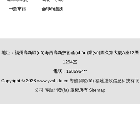
Multi
(tǒng)
一周車訊
全球?qū)Ш
Menu）
奔馳引領智
叫l(wèi)星
能座艙革
系統(tǒng)
新，富士康
發(fā)展與
與拜騰攜手
中國北斗系
地址：福州高新區(qū)海西高新技術產(chǎn)業(yè)園久策大廈A座12層
進軍導航開
統(tǒng)建
1294室
發(fā)
設
電話：1585954**
Copyright © 2026
www.yzshida.cn
導航開發(fā)
福建運致信息科技有限
公司
導航開發(fā)
版權所有
Sitemap