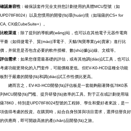
確認兼容性
：確保該套件完全支持您計劃使用的具體MCU型號（如
UPD78F8024）以及您慣用的開發(fā)環(huán)境（如瑞薩的CS+ for
CA, CX或CubeSuite+）。
比較渠道
：除了提到的導航網(wǎng)站，也可以在其他電子元器件電商
平臺（如得捷電子、貿(mào)澤電子、天貓/淘寶專業(yè)賣家）進行比
價，并留意是否包含必要的軟件授權、數(shù)據(jù)線、文檔等。
評估需求
：如果您僅需最基礎的評估，或有其他調(diào)試工具，也可以
考慮功能更簡化的入門套件，可能價格更低。但EV-K0-HCD這種全功能
板對于嚴肅的開發(fā)和調(diào)試工作性價比更高。
總而言之，EV-K0-HCD開發(fā)評估板是一套能夠顯著降低78K0系
列MCU開發(fā)門檻、提升研發(fā)效率的工具。對于正在或計劃使用瑞
薩78K0，特別是UPD78F8024型號的工程師、學生和愛好者來說，是一
項值得考慮的投資。在購買時，結合自身預算與項目需求，選擇信譽良好
的供應商，即可開啟高效的產(chǎn)品開發(fā)之旅。